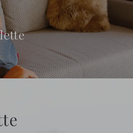
ette
tte