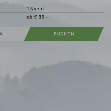
N
1
Nacht
ab
€
95,–
N
BUCHEN