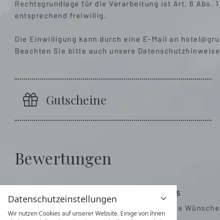
Rechtsgrundlage für die Verarbeitung ist Art. 6 Abs.
entsprechend freiwillig.
Die Einwilligung kann durch eine E-Mail an
hotel@gru
Beachten Sie bitte auch unsere
Datenschutzhinweise
Gutscheine
Bewertungen
Frau E. am 02.11.2025
Datenschutzeinstellungen
Tolles Hotel was keine Wünsche o
Wir nutzen Cookies auf unserer Website. Einige von ihnen