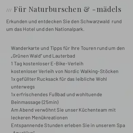
Für Naturburschen & -mädels
Erkunden und entdecken Sie den Schwarzwald rund
um das Hotel und den Nationalpark.
Wanderkarte und Tipps für Ihre Touren rund um den
„Grünen Wald“ und Lauterbad
1 Tag kostenloser E-Bike-Verleih
kostenloser Verleih von Nordic Walking-Stöcken
1x gefüllter Rucksack für das leibliche Wohl
unterwegs
1x erfrischendes Fußbad und wohltuende
Beinmassage (25min)
Am Abend verwöhnt Sie unser Küchenteam mit
leckeren Menükreationen
Entspannende Stunden erleben Sie in unserem Spa
„AquaViva“