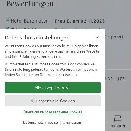
Bewertungen
Frau E. am 02.11.2025
Tolles Hotel was keine
Datenschutzeinstellungen
Wünsche offen lässt! Es passt
einfach alles ,!
Wir nutzen Cookies auf unserer Website. Einige von ihnen
sind essenziell, während andere uns helfen, diese Website
und Ihre Erfahrung zu verbessern.
Durch erneuten Aufruf des Consent-Dialogs können Sie
Ihre Einstellung jederzeit ändern. Weitere Informationen
finden Sie in unseren Datenschutzhinweisen.
LAGE & ANFAHRT
KONTAKT
IMPRESSUM
DATENSCHUTZ
DATENSCHUTZEINSTELLUNGEN
Alle akzeptieren
Nur essenzielle Cookies
Übersicht nicht essenzieller Cookies
Datenschutzhinweise
Impressum
MENÜ
ANGEBOTE
GUTSCHEINE
ANFRAGEN
BUCHEN