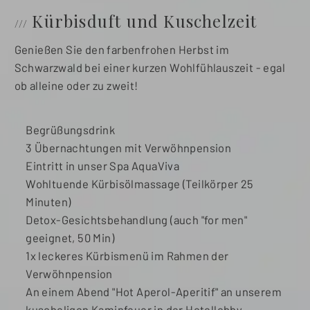
Kürbisduft und Kuschelzeit
Genießen Sie den farbenfrohen Herbst im
Schwarzwald bei einer kurzen Wohlfühlauszeit - egal
ob alleine oder zu zweit!
Begrüßungsdrink
3 Übernachtungen mit Verwöhnpension
Eintritt in unser Spa AquaViva
Wohltuende Kürbisölmassage (Teilkörper 25
Minuten)
Detox-Gesichtsbehandlung (auch "for men"
geeignet, 50 Min)
1x leckeres Kürbismenü im Rahmen der
Verwöhnpension
An einem Abend "Hot Aperol-Aperitif" an unserem
kuscheligen Kaminfeuer in der Hotellobby.